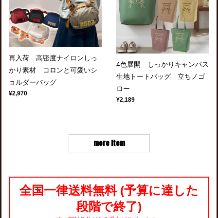
再入荷 高密度ナイロンしっ
4色展開 しっかりキャンパス
かり素材 コロンと可愛いシ
生地トートバッグ 立ちノゴ
ョルダーバッグ
ロー
¥2,970
¥2,189
more item
全国一律送料無料 (予算に達した
段階で終了)