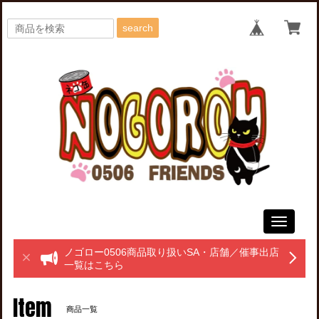
search
Toggle
navigati
ノゴロー0506商品取り扱いSA・店舗／催事出店
一覧はこちら
Item
商品一覧