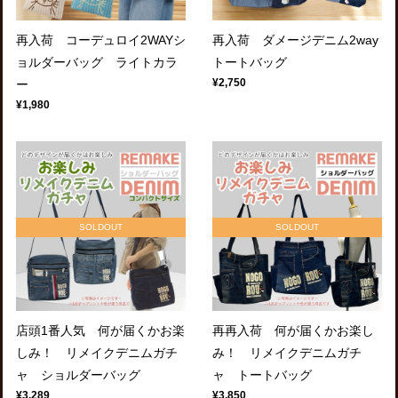
再入荷 コーデュロイ2WAYシ
再入荷 ダメージデニム2way
ョルダーバッグ ライトカラ
トートバッグ
¥2,750
ー
¥1,980
SOLDOUT
SOLDOUT
店頭1番人気 何が届くかお楽
再再入荷 何が届くかお楽し
しみ！ リメイクデニムガチ
み！ リメイクデニムガチ
ャ ショルダーバッグ
ャ トートバッグ
¥3,289
¥3,850