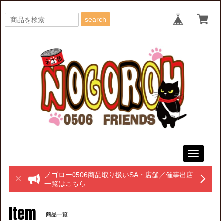
search
Toggle
navigati
ノゴロー0506商品取り扱いSA・店舗／催事出店
一覧はこちら
Item
商品一覧