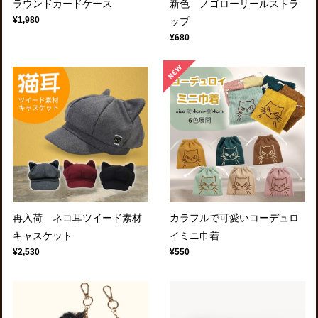
ラウンドカードケース
新色 ノゴローリールストラ
¥1,980
ップ
¥680
再入荷 ネコ耳ツイード素材
カラフルで可愛いコーデュロ
キャスケット
イミニ巾着
¥2,530
¥550