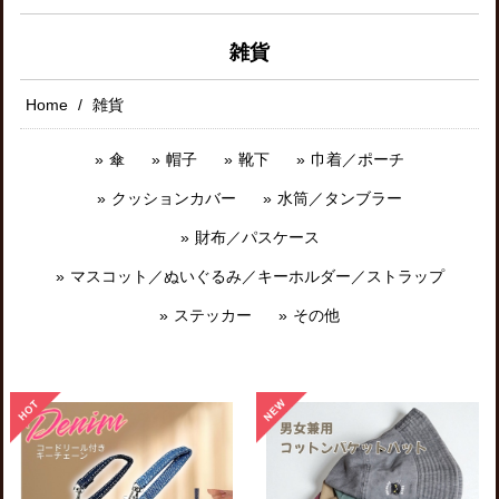
雑貨
Home
雑貨
傘
帽子
靴下
巾着／ポーチ
クッションカバー
水筒／タンブラー
財布／パスケース
マスコット／ぬいぐるみ／キーホルダー／ストラップ
ステッカー
その他