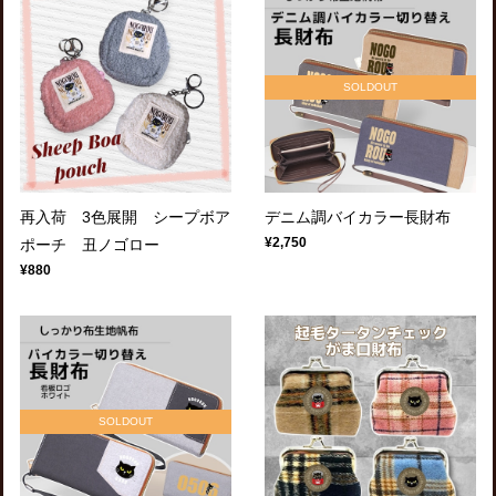
SOLDOUT
再入荷 3色展開 シープボア
デニム調バイカラー長財布
¥2,750
ポーチ 丑ノゴロー
¥880
SOLDOUT