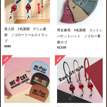
再入荷 2色展開 デニム素
男女兼用 4色展開 コットン
材 ノゴローリールストラッ
バケットハット ノゴロー看
プ
板ロゴ
¥680
¥2,530