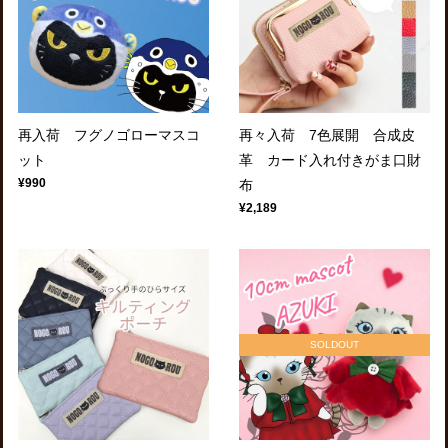
再入荷 フグノゴローマスコ
再々入荷 7色展開 合成皮
ット
革 カード入れ付きがま口財
¥990
布
¥2,189
SOLDOUT