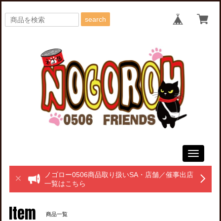
search
Toggle
navigati
ノゴロー0506商品取り扱いSA・店舗／催事出店
一覧はこちら
Item
商品一覧