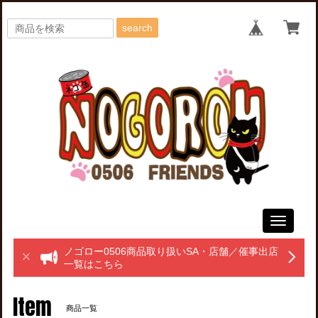
search
Toggle
navigati
ノゴロー0506商品取り扱いSA・店舗／催事出店
一覧はこちら
Item
商品一覧