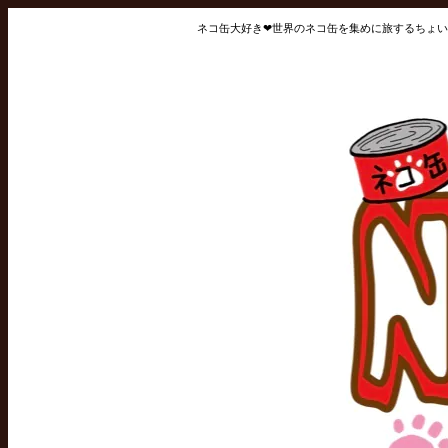
ネコ缶大好き❤世界のネコ缶を集めに旅するちょい