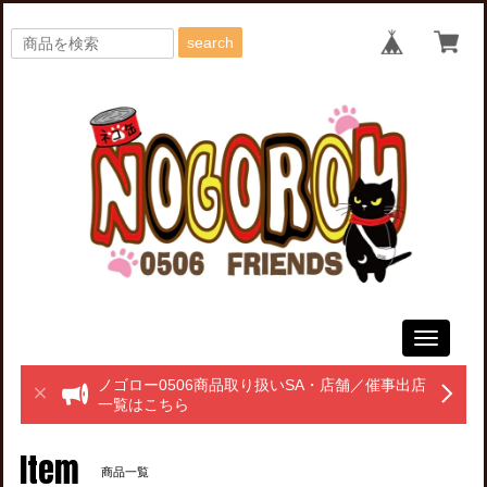
search
Toggle
navigati
ノゴロー0506商品取り扱いSA・店舗／催事出店
一覧はこちら
Item
商品一覧