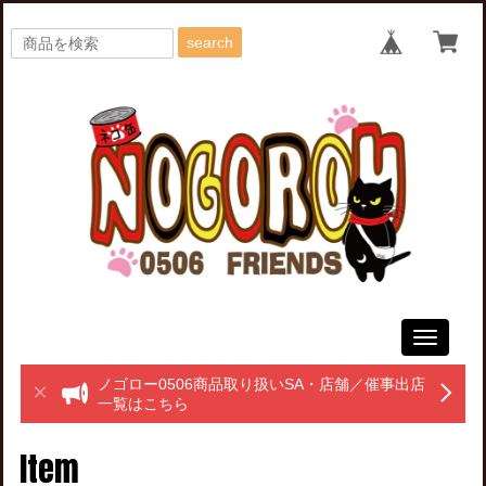
search
Toggle
navigati
ノゴロー0506商品取り扱いSA・店舗／催事出店
一覧はこちら
Item