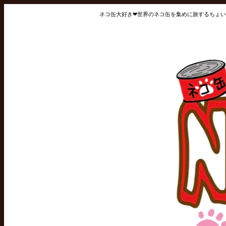
ネコ缶大好き❤世界のネコ缶を集めに旅するちょい