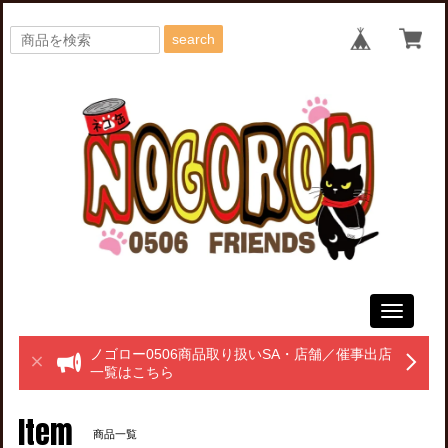
search
Toggle
navigati
ノゴロー0506商品取り扱いSA・店舗／催事出店
一覧はこちら
Item
商品一覧