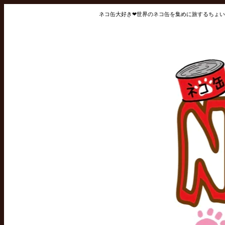
ネコ缶大好き❤世界のネコ缶を集めに旅するちょい