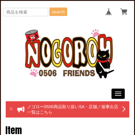
search
Toggle
navigati
ノゴロー0506商品取り扱いSA・店舗／催事出店
一覧はこちら
Item