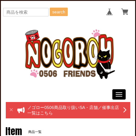
search
Toggle
navigati
ノゴロー0506商品取り扱いSA・店舗／催事出店
一覧はこちら
Item
商品一覧