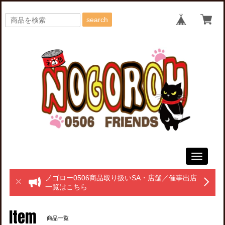
search
Toggle
navigati
ノゴロー0506商品取り扱いSA・店舗／催事出店
一覧はこちら
Item
商品一覧