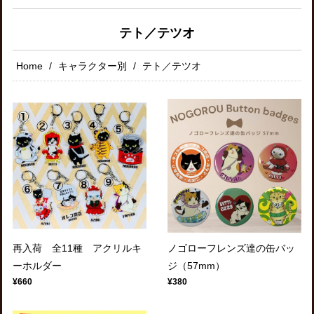
テト／テツオ
Home
キャラクター別
テト／テツオ
再入荷 全11種 アクリルキ
ノゴローフレンズ達の缶バッ
ーホルダー
ジ（57mm）
¥660
¥380