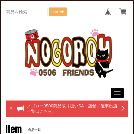
search
Toggle
navigati
ノゴロー0506商品取り扱いSA・店舗／催事出店
一覧はこちら
Item
商品一覧