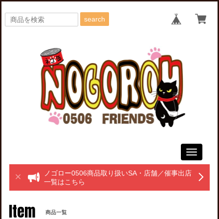
search
Toggle
navigati
ノゴロー0506商品取り扱いSA・店舗／催事出店
一覧はこちら
Item
商品一覧