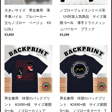
大きいサイズ 男女兼用 薄
ノゴローフェイスシリーズ④
手裏パイル プルパーカー
UV対策人気商品 サイズ展
立ちノゴロー ベージュ XX
開 S〜3L 薄手ドライメッシ
L(3L)
ュパーカー ブラック
¥3,850
¥3,289
男女兼用 待望のバックプリ
男女兼用 待望のバックプリ
ント ¥2490+税 サイズ展開
ント ¥2490+税 サイズ展開
S〜4L ノゴローカジュア
S〜4L ノゴロー丸マーク T