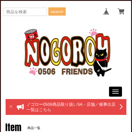
search
Toggle
navigati
ノゴロー0506商品取り扱いSA・店舗／催事出店
一覧はこちら
Item
商品一覧