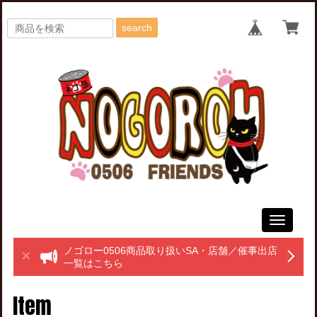
search
Toggle
navigati
ノゴロー0506商品取り扱いSA・店舗／催事出店
一覧はこちら
Item