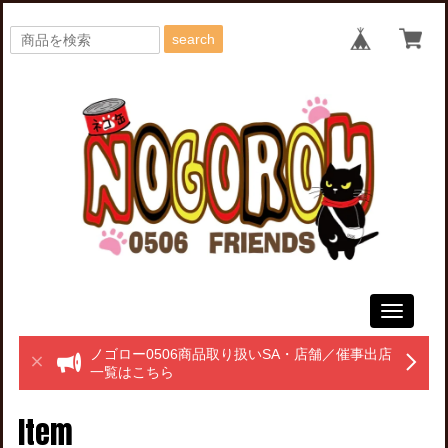
search
Toggle
navigati
ノゴロー0506商品取り扱いSA・店舗／催事出店
一覧はこちら
Item