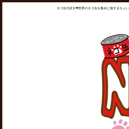
ネコ缶大好き❤世界のネコ缶を集めに旅するちょい