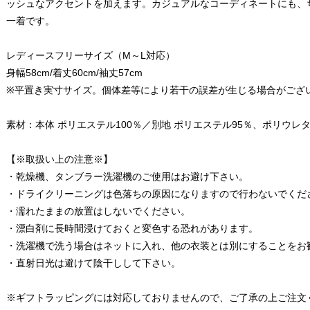
ッシュなアクセントを加えます。カジュアルなコーディネートにも、
一着です。
レディースフリーサイズ（M～L対応）
身幅58cm/着丈60cm/袖丈57cm
※平置き実寸サイズ。個体差等により若干の誤差が生じる場合がござ
素材：本体 ポリエステル100％／別地 ポリエステル95％、ポリウレタ
【※取扱い上の注意※】
・乾燥機、タンブラー洗濯機のご使用はお避け下さい。
・ドライクリーニングは色落ちの原因になりますので行わないでくだ
・濡れたままの放置はしないでください。
・漂白剤に長時間浸けておくと変色する恐れがあります。
・洗濯機で洗う場合はネットに入れ、他の衣装とは別にすることをお
・直射日光は避けて陰干しして下さい。
※ギフトラッピングには対応しておりませんので、ご了承の上ご注文